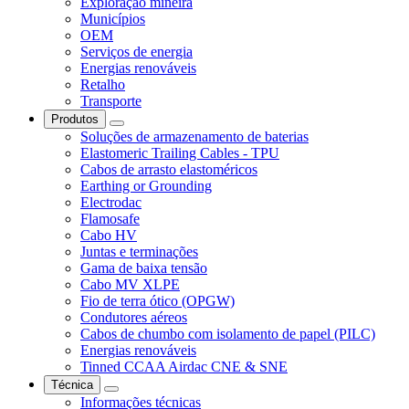
Exploração mineira
Municípios
OEM
Serviços de energia
Energias renováveis
Retalho
Transporte
Produtos
Soluções de armazenamento de baterias
Elastomeric Trailing Cables - TPU
Cabos de arrasto elastoméricos
Earthing or Grounding
Electrodac
Flamosafe
Cabo HV
Juntas e terminações
Gama de baixa tensão
Cabo MV XLPE
Fio de terra ótico (OPGW)
Condutores aéreos
Cabos de chumbo com isolamento de papel (PILC)
Energias renováveis
Tinned CCAA Airdac CNE & SNE
Técnica
Informações técnicas