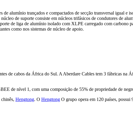
es de alumínio trançados e compactados de secção transversal igual e 
e núcleo de suporte consiste em núcleos trifásicos de condutores de a
porte de liga de alumínio isolado com XLPE carregado com carbono pa
tantes como nos sistemas de núcleo de apoio.
ntes de cabos da África do Sul. A Aberdare Cables tem 3 fábricas na 
BBEE de nível 1, com uma composição de 55% de propriedade de negro
 chinês,
Hengtong
. O
Hengtong
O grupo opera em 120 países, possui 9 